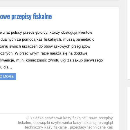
owe przepisy fiskalne
elu lat polscy przedsiębiorcy, którzy obsługują klientów
idualnych za pomocą kas fiskalnych, muszą pamiętać o
zaniu swoich urządzeń do obowiązkowych przeglądów
icznych. W przeciwnym razie narażą się na dotkliwe
kwencje, m.in. konieczność zwrotu ulgi za zakup pierwszego
lu dla…
D MORE
książka serwisowa kasy fiskalnej
,
nowe przepisy
fiskalne
,
obowiązki użytkownika kasy fiskalnej
,
przegląd
techniczny kasy fiskalnej
,
przeglądy techniczne kas