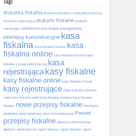
Tagi
drukarka fiskalna
drukarka fiskalna z kopią elektroniczną
drukarki fiskalne
drukarka rejestrująca
drukarki
elektroniczna kopia paragonów
rejestrujące
kasa
interfejsy komunikacyjne
fiskalna
kasa
kasa fiskalna Novitus
fiskalna online
kasa fiskalna Posnet
kasa
kasa
fiskalna z kopią elektroniczną
kasy fiskalne
rejestrująca
kasy fiskalne online
kasy fiskalne Posnet
kasy rejestrujące
mała drukarka fiskalna
mała kasa fiskalna
małe kasy fiskalne
mobilna kasa fiskalna
nowe przepisy fiskalne
Novitus
obowiązki
Posnet
podatnika
panel dotykowy
porty komunikacyjne
przepisy fiskalne
płatności elektroniczne
płatność elektroniczna
raport dobowy
raport fiskalny
raport