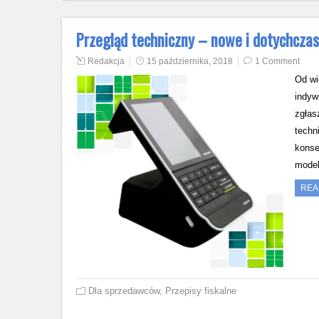
Przegląd techniczny – nowe i dotychczas
Redakcja
15 października, 2018
1 Comment
Od wi
indyw
zgłas
techn
konse
mode
REA
Dla sprzedawców
,
Przepisy fiskalne