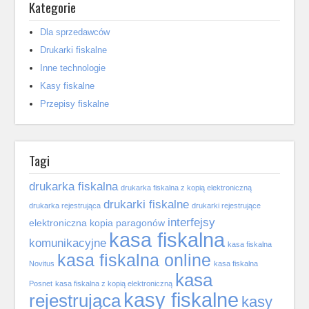
Kategorie
Dla sprzedawców
Drukarki fiskalne
Inne technologie
Kasy fiskalne
Przepisy fiskalne
Tagi
drukarka fiskalna
drukarka fiskalna z kopią elektroniczną
drukarki fiskalne
drukarka rejestrująca
drukarki rejestrujące
interfejsy
elektroniczna kopia paragonów
kasa fiskalna
komunikacyjne
kasa fiskalna
kasa fiskalna online
Novitus
kasa fiskalna
kasa
Posnet
kasa fiskalna z kopią elektroniczną
kasy fiskalne
rejestrująca
kasy