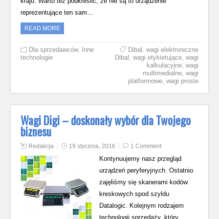
kraju. Warto też podkreślić, że nie są to urządzenie
reprezentujące ten sam…
READ MORE
Dla sprzedawców
,
Inne
Dibal
,
wagi elektroniczne
technologie
Dibal
,
wagi etykietujące
,
wagi
kalkulacyjne
,
wagi
multimedialne
,
wagi
platformowe
,
wagi proste
Wagi Digi – doskonały wybór dla Twojego
biznesu
Redakcja
19 stycznia, 2016
1 Comment
Kontynuujemy nasz przegląd
urządzeń peryferyjnych. Ostatnio
zajęliśmy się skanerami kodów
kreskowych spod szyldu
Datalogic. Kolejnym rodzajem
technologii sprzedaży, który