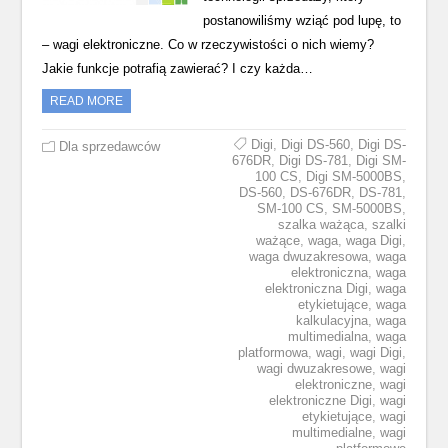
postanowiliśmy wziąć pod lupę, to
– wagi elektroniczne. Co w rzeczywistości o nich wiemy?
Jakie funkcje potrafią zawierać? I czy każda…
READ MORE
Digi
,
Digi DS-560
,
Digi DS-
Dla sprzedawców
676DR
,
Digi DS-781
,
Digi SM-
100 CS
,
Digi SM-5000BS
,
DS-560
,
DS-676DR
,
DS-781
,
SM-100 CS
,
SM-5000BS
,
szalka ważąca
,
szalki
ważące
,
waga
,
waga Digi
,
waga dwuzakresowa
,
waga
elektroniczna
,
waga
elektroniczna Digi
,
waga
etykietujące
,
waga
kalkulacyjna
,
waga
multimedialna
,
waga
platformowa
,
wagi
,
wagi Digi
,
wagi dwuzakresowe
,
wagi
elektroniczne
,
wagi
elektroniczne Digi
,
wagi
etykietujące
,
wagi
multimedialne
,
wagi