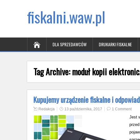
fiskalni.waw.pl
DLA SPRZEDAWCÓW
DRUKARKI FISKALNE
Tag Archive:
moduł kopii elektronic
Kupujemy urządzenie fiskalne i odpowiad
Redakcja
13 października, 2017
1 Comment
Jest 
przed
pojaw
sprze