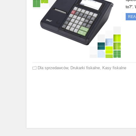
to?”.
REA
Dla sprzedawców
,
Drukarki fiskalne
,
Kasy fiskalne