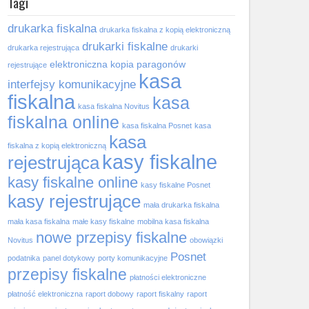
Tagi
drukarka fiskalna
drukarka fiskalna z kopią elektroniczną
drukarki fiskalne
drukarka rejestrująca
drukarki
elektroniczna kopia paragonów
rejestrujące
kasa
interfejsy komunikacyjne
fiskalna
kasa
kasa fiskalna Novitus
fiskalna online
kasa fiskalna Posnet
kasa
kasa
fiskalna z kopią elektroniczną
kasy fiskalne
rejestrująca
kasy fiskalne online
kasy fiskalne Posnet
kasy rejestrujące
mała drukarka fiskalna
mała kasa fiskalna
małe kasy fiskalne
mobilna kasa fiskalna
nowe przepisy fiskalne
Novitus
obowiązki
Posnet
podatnika
panel dotykowy
porty komunikacyjne
przepisy fiskalne
płatności elektroniczne
płatność elektroniczna
raport dobowy
raport fiskalny
raport