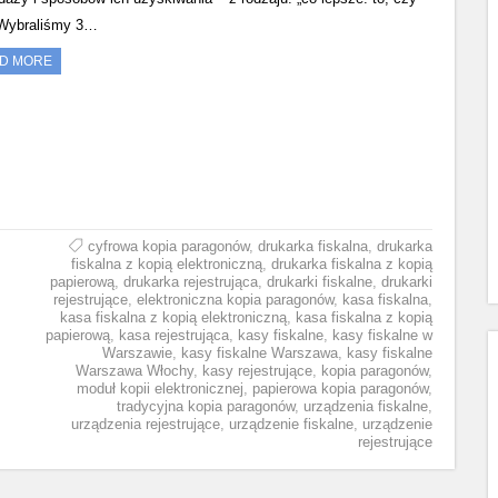
 Wybraliśmy 3…
D MORE
cyfrowa kopia paragonów
,
drukarka fiskalna
,
drukarka
fiskalna z kopią elektroniczną
,
drukarka fiskalna z kopią
papierową
,
drukarka rejestrująca
,
drukarki fiskalne
,
drukarki
rejestrujące
,
elektroniczna kopia paragonów
,
kasa fiskalna
,
kasa fiskalna z kopią elektroniczną
,
kasa fiskalna z kopią
papierową
,
kasa rejestrująca
,
kasy fiskalne
,
kasy fiskalne w
Warszawie
,
kasy fiskalne Warszawa
,
kasy fiskalne
Warszawa Włochy
,
kasy rejestrujące
,
kopia paragonów
,
moduł kopii elektronicznej
,
papierowa kopia paragonów
,
tradycyjna kopia paragonów
,
urządzenia fiskalne
,
urządzenia rejestrujące
,
urządzenie fiskalne
,
urządzenie
rejestrujące