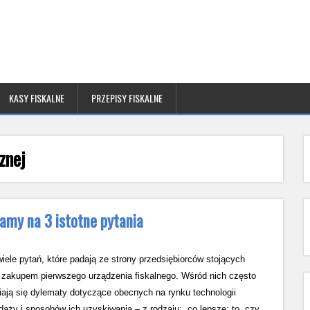
KASY FISKALNE
PRZEPISY FISKALNE
znej
amy na 3 istotne pytania
wiele pytań, które padają ze strony przedsiębiorców stojących
 zakupem pierwszego urządzenia fiskalnego. Wśród nich często
iają się dylematy dotyczące obecnych na rynku technologii
daży i sposobów ich uzyskiwania – z rodzaju: „co lepsze: to, czy