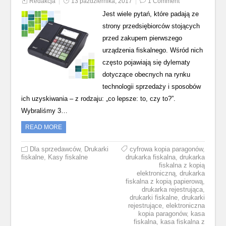
Redakcja
13 października, 2017
1 Comment
Jest wiele pytań, które padają ze
strony przedsiębiorców stojących
przed zakupem pierwszego
urządzenia fiskalnego. Wśród nich
często pojawiają się dylematy
dotyczące obecnych na rynku
technologii sprzedaży i sposobów
ich uzyskiwania – z rodzaju: „co lepsze: to, czy to?”.
Wybraliśmy 3…
READ MORE
Dla sprzedawców
,
Drukarki
cyfrowa kopia paragonów
,
fiskalne
,
Kasy fiskalne
drukarka fiskalna
,
drukarka
fiskalna z kopią
elektroniczną
,
drukarka
fiskalna z kopią papierową
,
drukarka rejestrująca
,
drukarki fiskalne
,
drukarki
rejestrujące
,
elektroniczna
kopia paragonów
,
kasa
fiskalna
,
kasa fiskalna z