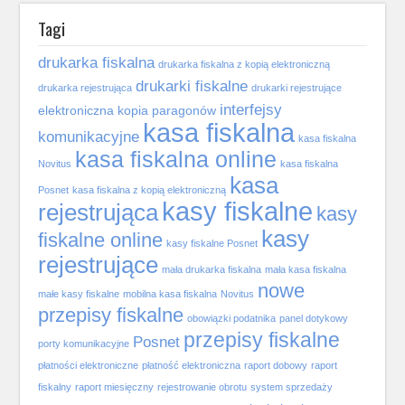
Tagi
drukarka fiskalna
drukarka fiskalna z kopią elektroniczną
drukarki fiskalne
drukarka rejestrująca
drukarki rejestrujące
interfejsy
elektroniczna kopia paragonów
kasa fiskalna
komunikacyjne
kasa fiskalna
kasa fiskalna online
Novitus
kasa fiskalna
kasa
Posnet
kasa fiskalna z kopią elektroniczną
kasy fiskalne
rejestrująca
kasy
kasy
fiskalne online
kasy fiskalne Posnet
rejestrujące
mała drukarka fiskalna
mała kasa fiskalna
nowe
małe kasy fiskalne
mobilna kasa fiskalna
Novitus
przepisy fiskalne
obowiązki podatnika
panel dotykowy
przepisy fiskalne
Posnet
porty komunikacyjne
płatności elektroniczne
płatność elektroniczna
raport dobowy
raport
fiskalny
raport miesięczny
rejestrowanie obrotu
system sprzedaży