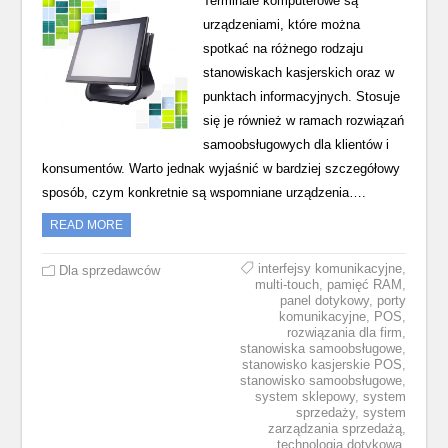
Terminale komputerowe są
urządzeniami, które można
spotkać na różnego rodzaju
stanowiskach kasjerskich oraz w
punktach informacyjnych. Stosuje
się je również w ramach rozwiązań
samoobsługowych dla klientów i
konsumentów. Warto jednak wyjaśnić w bardziej szczegółowy
sposób, czym konkretnie są wspomniane urządzenia….
READ MORE
interfejsy komunikacyjne
,
Dla sprzedawców
multi-touch
,
pamięć RAM
,
panel dotykowy
,
porty
komunikacyjne
,
POS
,
rozwiązania dla firm
,
stanowiska samoobsługowe
,
stanowisko kasjerskie POS
,
stanowisko samoobsługowe
,
system sklepowy
,
system
sprzedaży
,
system
zarządzania sprzedażą
,
technologia dotykowa
,