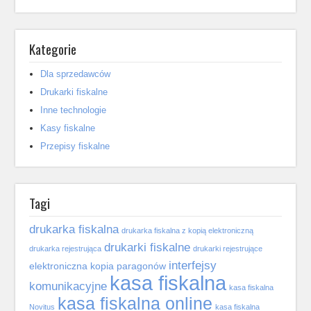
Kategorie
Dla sprzedawców
Drukarki fiskalne
Inne technologie
Kasy fiskalne
Przepisy fiskalne
Tagi
drukarka fiskalna
drukarka fiskalna z kopią elektroniczną
drukarki fiskalne
drukarka rejestrująca
drukarki rejestrujące
interfejsy
elektroniczna kopia paragonów
kasa fiskalna
komunikacyjne
kasa fiskalna
kasa fiskalna online
Novitus
kasa fiskalna