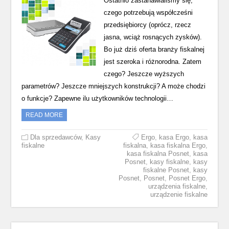
Ostatnio zastanawialiśmy się,
czego potrzebują współcześni
przedsiębiorcy (oprócz, rzecz
jasna, wciąż rosnących zysków).
Bo już dziś oferta branży fiskalnej
jest szeroka i różnorodna. Zatem
czego? Jeszcze wyższych
parametrów? Jeszcze mniejszych konstrukcji? A może chodzi
o funkcje? Zapewne ilu użytkowników technologii…
READ MORE
Dla sprzedawców
,
Kasy
Ergo
,
kasa Ergo
,
kasa
fiskalne
fiskalna
,
kasa fiskalna Ergo
,
kasa fiskalna Posnet
,
kasa
Posnet
,
kasy fiskalne
,
kasy
fiskalne Posnet
,
kasy
Posnet
,
Posnet
,
Posnet Ergo
,
urządzenia fiskalne
,
urządzenie fiskalne