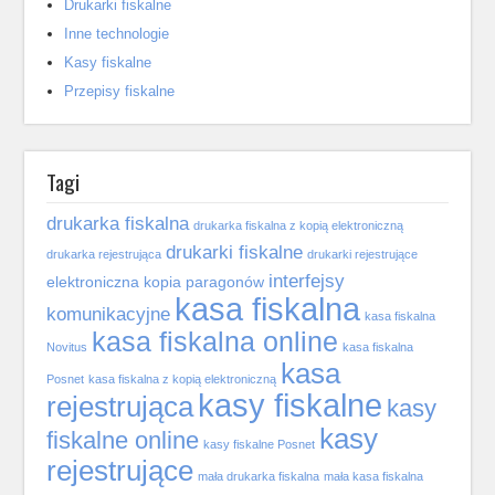
Drukarki fiskalne
Inne technologie
Kasy fiskalne
Przepisy fiskalne
Tagi
drukarka fiskalna
drukarka fiskalna z kopią elektroniczną
drukarki fiskalne
drukarka rejestrująca
drukarki rejestrujące
interfejsy
elektroniczna kopia paragonów
kasa fiskalna
komunikacyjne
kasa fiskalna
kasa fiskalna online
Novitus
kasa fiskalna
kasa
Posnet
kasa fiskalna z kopią elektroniczną
kasy fiskalne
rejestrująca
kasy
kasy
fiskalne online
kasy fiskalne Posnet
rejestrujące
mała drukarka fiskalna
mała kasa fiskalna