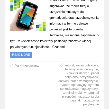
Kolektor danych – nazwa mogłaby
sugerować, że mowa tutaj o
urządzeniu służącym do
gromadzenia oraz przechowywania
informacji w formie cyfrowej. I
poniekąd jest to prawda.
Jednakże, nie można zapomnieć o
tym, iż współczesne kolektory posiadają znacznie więcej
przydatnych funkcjonalności. Czasami…
READ MORE
auto id
,
ekran dotykowy
,
Dla sprzedawców
interfejsy komunikacyjne
,
kolektor danych
,
panel
dotykowy
,
pozyskiwanie
danych
,
praca w magazynie
,
system operacyjny
,
system
sprzedażowo-magazynowy
,
terminal mobilny
,
terminal
przenośny
,
urządzenia dla
logistyki
,
urządzenia
peryferyjne