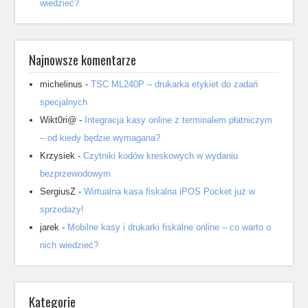
wiedzieć?
Najnowsze komentarze
michelinus
-
TSC ML240P – drukarka etykiet do zadań
specjalnych
Wikt0ri@
-
Integracja kasy online z terminalem płatniczym
– od kiedy będzie wymagana?
Krzysiek
-
Czytniki kodów kreskowych w wydaniu
bezprzewodowym
SergiusZ
-
Wirtualna kasa fiskalna iPOS Pocket już w
sprzedaży!
jarek
-
Mobilne kasy i drukarki fiskalne online – co warto o
nich wiedzieć?
Kategorie