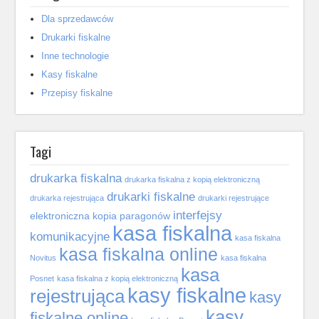
Dla sprzedawców
Drukarki fiskalne
Inne technologie
Kasy fiskalne
Przepisy fiskalne
Tagi
drukarka fiskalna
drukarka fiskalna z kopią elektroniczną
drukarki fiskalne
drukarka rejestrująca
drukarki rejestrujące
interfejsy
elektroniczna kopia paragonów
kasa fiskalna
komunikacyjne
kasa fiskalna
kasa fiskalna online
Novitus
kasa fiskalna
kasa
Posnet
kasa fiskalna z kopią elektroniczną
kasy fiskalne
rejestrująca
kasy
kasy
fiskalne online