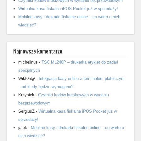
Czytniki kodów kreskowych w wydaniu bezprzewodowym
Wirtualna kasa fiskalna iPOS Pocket już w sprzedaży!
Mobilne kasy i drukarki fiskalne online – co warto o nich
wiedzieć?
Najnowsze komentarze
michelinus
-
TSC ML240P – drukarka etykiet do zadań
specjalnych
Wikt0ri@
-
Integracja kasy online z terminalem płatniczym
– od kiedy będzie wymagana?
Krzysiek
-
Czytniki kodów kreskowych w wydaniu
bezprzewodowym
SergiusZ
-
Wirtualna kasa fiskalna iPOS Pocket już w
sprzedaży!
jarek
-
Mobilne kasy i drukarki fiskalne online – co warto o
nich wiedzieć?