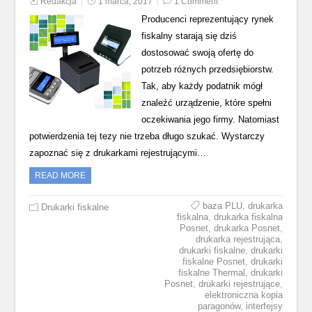
Redakcja
1 marca, 2017
1 Comment
Producenci reprezentujący rynek
fiskalny starają się dziś
dostosować swoją ofertę do
potrzeb różnych przedsiębiorstw.
Tak, aby każdy podatnik mógł
znaleźć urządzenie, które spełni
oczekiwania jego firmy. Natomiast
potwierdzenia tej tezy nie trzeba długo szukać. Wystarczy
zapoznać się z drukarkami rejestrującymi…
READ MORE
baza PLU
,
drukarka
Drukarki fiskalne
fiskalna
,
drukarka fiskalna
Posnet
,
drukarka Posnet
,
drukarka rejestrująca
,
drukarki fiskalne
,
drukarki
fiskalne Posnet
,
drukarki
fiskalne Thermal
,
drukarki
Posnet
,
drukarki rejestrujące
,
elektroniczna kopia
paragonów
,
interfejsy