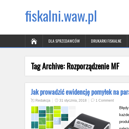
fiskalni.waw.pl
DLA SPRZEDAWCÓW
DRUKARKI FISKALNE
Tag Archive:
Rozporządzenie MF
Jak prowadzić ewidencję pomyłek na par
Redakcja
31 stycznia, 2018
1 Comment
Błędy
każde
produ
należ