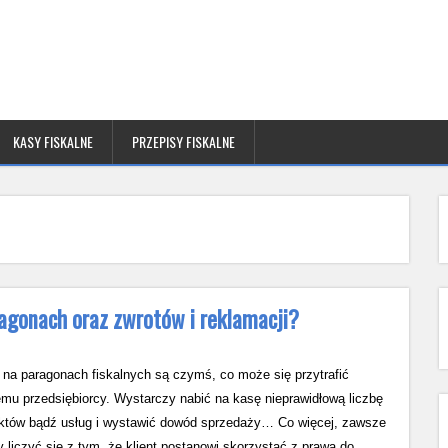
KASY FISKALNE
PRZEPISY FISKALNE
agonach oraz zwrotów i reklamacji?
 na paragonach fiskalnych są czymś, co może się przytrafić
mu przedsiębiorcy. Wystarczy nabić na kasę nieprawidłową liczbę
któw bądź usług i wystawić dowód sprzedaży… Co więcej, zawsze
y liczyć się z tym, że klient postanowi skorzystać z prawa do…