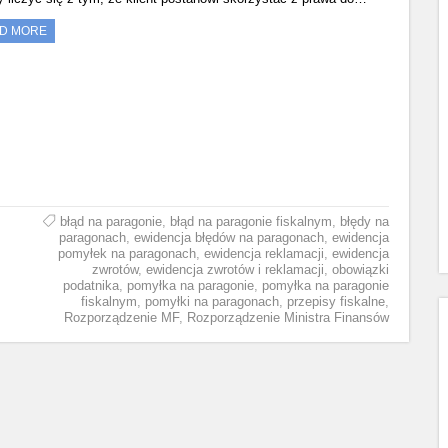
D MORE
błąd na paragonie
,
błąd na paragonie fiskalnym
,
błędy na
paragonach
,
ewidencja błędów na paragonach
,
ewidencja
pomyłek na paragonach
,
ewidencja reklamacji
,
ewidencja
zwrotów
,
ewidencja zwrotów i reklamacji
,
obowiązki
podatnika
,
pomyłka na paragonie
,
pomyłka na paragonie
fiskalnym
,
pomyłki na paragonach
,
przepisy fiskalne
,
Rozporządzenie MF
,
Rozporządzenie Ministra Finansów