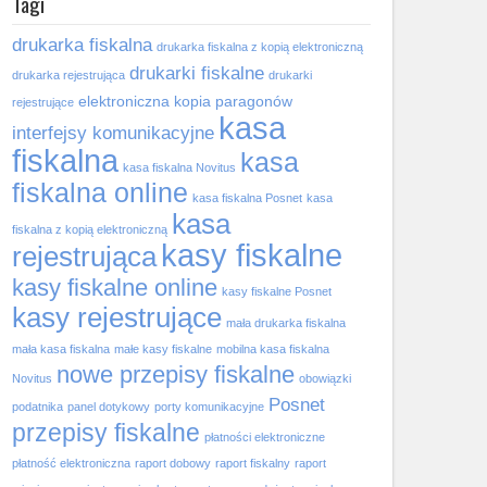
Tagi
drukarka fiskalna
drukarka fiskalna z kopią elektroniczną
drukarki fiskalne
drukarka rejestrująca
drukarki
elektroniczna kopia paragonów
rejestrujące
kasa
interfejsy komunikacyjne
fiskalna
kasa
kasa fiskalna Novitus
fiskalna online
kasa fiskalna Posnet
kasa
kasa
fiskalna z kopią elektroniczną
kasy fiskalne
rejestrująca
kasy fiskalne online
kasy fiskalne Posnet
kasy rejestrujące
mała drukarka fiskalna
mała kasa fiskalna
małe kasy fiskalne
mobilna kasa fiskalna
nowe przepisy fiskalne
Novitus
obowiązki
Posnet
podatnika
panel dotykowy
porty komunikacyjne
przepisy fiskalne
płatności elektroniczne
płatność elektroniczna
raport dobowy
raport fiskalny
raport